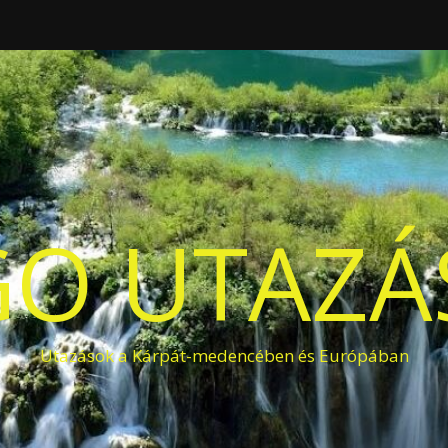
O UTAZÁS
Utazások a Kárpát-medencében és Európában