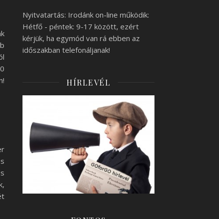
Nyitvatartás: Irodánk on-line működik:
Hétfő - péntek: 9-17 között, ezért
nk
kérjük, ha egymód van rá ebben az
bb
időszakban telefonáljanak!
ól
40
n!
HÍRLEVÉL
er
es
os
k,
ét