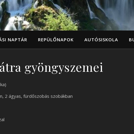
ÁSI NAPTÁR
REPÜLŐNAPOK
AUTÓSISKOLA
B
átra gyöngyszemei
ka)
n, 2 ágyas, fürdőszobás szobákban
zal