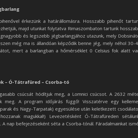
gbarlang
ihenővel érkezünk a határállomásra. Hosszabb pihenőt tartu
pezhetjük, majd utunkat folytatva Rimaszombaton tartunk hossza
legnagyobb és legszebb jégbarlangjához utazunk, mely Dobsinát
hiszen még ma is állandóan képződik benne jég, mely néhol 30-
tot, mert a barlangban a hőmérséklet 0 Celsius fok alatt va
ek – Ó-Tátrafüred – Csorba-tó
gasabb csúcsát hódítjuk meg, a Lomnici csúcsot. A 2632 mét
ük meg. A program időjárás függő! Visszatérve egy kellem
arparak és Nagy-Tarpatak) egyesülése után keletkezett csodálat
 hozzanak magukkal!) Levezetésként Ó-Tátrafüreden sétálun
. A nap befejezéseként séta a Csorba-tónál. Fáradalmainkat ism