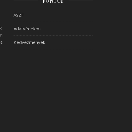
FONTOS
ÁSZF
k.
Adatvédelem
an
 a
Kedvezmények