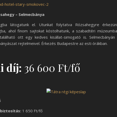
zsahegy – Selmecbánya
gba látogatunk el. Utunkat folytatva Rózsahegyre érkezün
gba, ahol finom sajtokat kóstolhatunk, a szabadtéri múzeumb
található ott egy kedves kisállat-simogató is. Selmecbányán
nyászat rejtelmeivel. Érkezés Budapestre az esti órákban.
 díj:
36 600 Ft/fő
ő
biztosítás:
1 650 Ft/fő