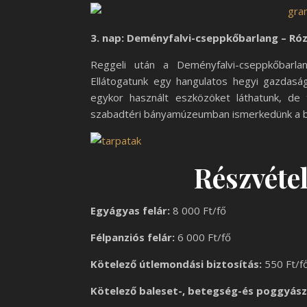
3. nap: Deményfalvi-cseppkőbarlang – Ró
Reggeli után a Deményfalvi-cseppkőbarlan
Ellátogatunk egy hangulatos hegyi gazdasá
egykor használt eszközöket láthatunk, de 
szabadtéri bányamúzeumban ismerkedünk a bá
Részvételi
Egyágyas felár:
8 000 Ft/fő
Félpanziós felár:
6 000 Ft/fő
Kötelező útlemondási biztosítás:
550 Ft/f
Kötelező baleset-, betegség-és poggyász