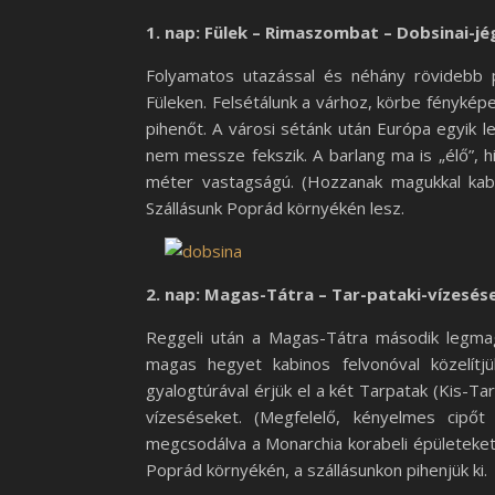
1. nap:
Fülek – Rimaszombat – Dobsinai-jé
Folyamatos utazással és néhány rövidebb p
Füleken. Felsétálunk a várhoz, körbe fényké
pihenőt. A városi sétánk után Európa egyik 
nem messze fekszik. A barlang ma is „élő”, 
méter vastagságú. (Hozzanak magukkal kabá
Szállásunk Poprád környékén lesz.
2. nap: Magas-Tátra – Tar-pataki-vízesés
Reggeli után a Magas-Tátra második legma
magas hegyet kabinos felvonóval közelítj
gyalogtúrával érjük el a két Tarpatak (Kis-T
vízeséseket. (Megfelelő, kényelmes cipőt
megcsodálva a Monarchia korabeli épületeket
Poprád környékén, a szállásunkon pihenjük ki.