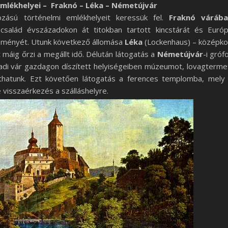
mlékhelyei – Fraknó – Léka – Németújvár
ású történelmi emlékhelyeit keressük fel.
Fraknó váráb
 család évszázadokon át titokban tartott kincstárát és Euró
ményét. Utunk következő állomása
Léka
(Lockenhaus) – középko
 máig őrzi a megállt idő. Délután látogatás a
Németújvár
-i gróf
zadi vár gazdagon díszített helyiségeiben múzeumot, lovagterme
áthatunk. Ezt követően látogatás a ferences templomba, mely
e visszaérkezés a szálláshelyre.