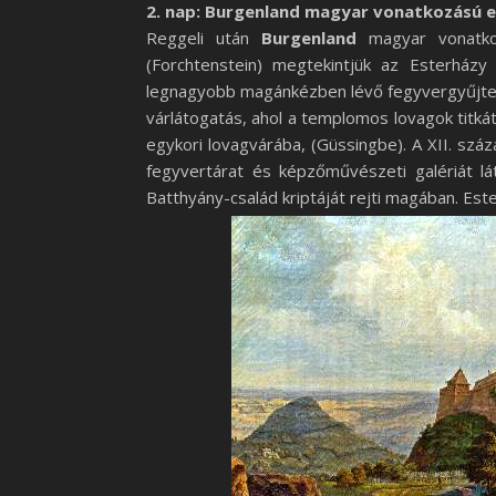
2. nap: Burgenland magyar vonatkozású e
Reggeli után
Burgenland
magyar vonatkoz
(Forchtenstein) megtekintjük az Esterházy
legnagyobb magánkézben lévő fegyvergyűjte
várlátogatás, ahol a templomos lovagok titkát
egykori lovagvárába, (Güssingbe). A XII. szá
fegyvertárat és képzőművészeti galériát l
Batthyány-család kriptáját rejti magában. Est