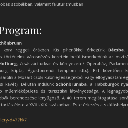
zobás szobákban, valamint faluturizmusban
Program:
Schönbrunn
a kora reggeli órákban. Kis pihenőkkel érkezünk
Bécsbe
,
s történelmi városnézés keretein belül ismerkedünk az osztr
Hofburg
, /császári udvar és környezete/ Operaház, Parlamen
urg kripta, Ágostonrendi templom stb.). Ezt követően k
árolni a Mozart csoki különlegességekből vagy elfogyasztani e
si kávét). Délután indulunk
Schönbrunnba
, a Habsburgok nyá
bb műemléképülete és turisztikai látványossága. A legnagyo
szobák berendezése lenyűgöző. A 40 terem meglátogatása sor
artartás élete a XVIII-XIX. században. Este érkezés a szálláshelyr