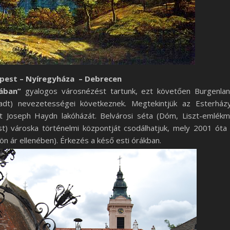
apest – Nyíregyháza – Debrecen
sában”
gyalogos városnézést tartunk, ezt követően Burgenla
adt) nevezetességei következnek. Megtekintjük az Esterház
nt Joseph Haydn lakóházát. Belvárosi séta (Dóm, Liszt-emlék
st) városka történelmi központját csodálhatjuk, mely 2001 óta
lön ár ellenében). Érkezés a késő esti órákban.