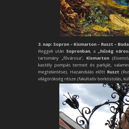
3. nap: Sopron – Kismarton – Ruszt – Bud
Reggeli után
Sopronban
, a
„hűség váro
tartomány „fővárosa”,
Kismarton
(Eisenst
kastély pompás termeit és parkját, valami
megtekintése). Hazaindulás előtt
Ruszt
(Ru
világörökség része (fakultatív borkóstolás, kü