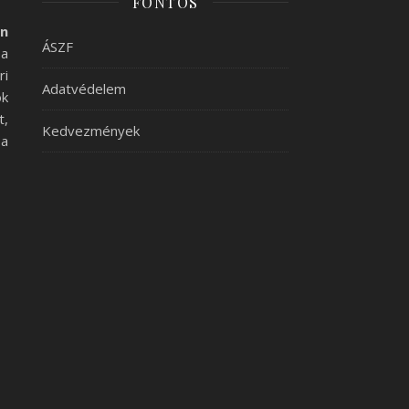
FONTOS
an
ÁSZF
pa
ri
Adatvédelem
ok
t,
Kedvezmények
 a