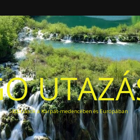
O UTAZÁS
Utazások a Kárpát-medencében és Európában