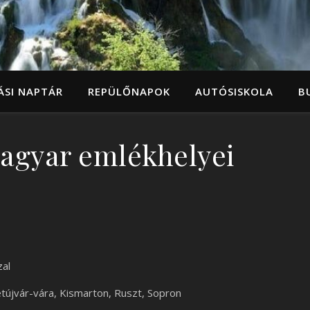
ÁSI NAPTÁR
REPÜLŐNAPOK
AUTÓSISKOLA
B
Magyar emlékhelyei
zal
tújvár-vára, Kismarton, Ruszt, Sopron