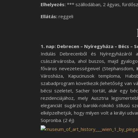
Elhelyezés:
*** szállodában, 2 ágyas, fürdős
Ellátás:
reggeli
1. nap: Debrecen – Nyíregyháza – Bécs – 
Indulás Debrecenből és Nyíregyházáról 
császárvárosba, ahol buszos, majd gyalogo
főváros nevezetességeivel (Stephansdom,
Városháza, Kapucinusok temploma, Habsb
szabadprogram következik (lehetőség van vás
bécsi szeletet, Sacher tortát, akár egy béc
rezidenciájához, mely Ausztria legismerte
eleganciát sugárzó barokk-rokokó stílusú 
elképzelhetjük, hogy milyen volt a királyi udv
Sopronba. (2 éj)