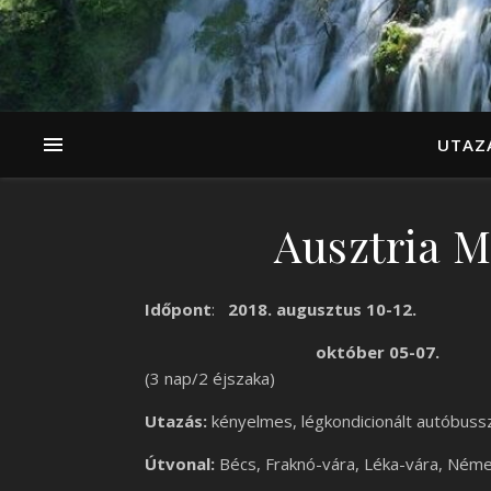
UTAZ
Ausztria 
Időpont
:
2018. augusztus 10-12.
október 05-07.
(3 nap/2 éjszaka)
Utazás:
kényelmes, légkondicionált autóbuss
Útvonal:
Bécs, Fraknó-vára, Léka-vára, Néme