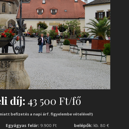
i díj:
43 500 Ft/fő
miatt befizetés a napi árf. figyelembe vételével!)
fő
Egyágyas felár:
9.900 Ft
belépők:
kb. 80 €