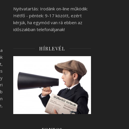
Nyitvatartás: Irodánk on-line működik:
Hétfő - péntek: 9-17 között, ezért
kérjük, ha egymód van rá ebben az
időszakban telefonáljanak!
HÍRLEVÉL
 a
ák
t,
is
gy
ri
bb
án
e,