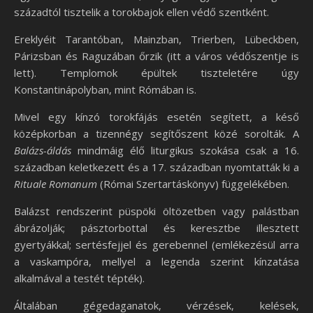
századtól tisztelik a torokbajok ellen védő szentként.
Ereklyéit Tarantóban, Mainzban, Trierben, Lübeckben,
Párizsban és Raguzában őrzik (itt a város védőszentje is
lett). Templomok épültek tiszteletére úgy
Konstantinápolyban, mint Rómában is.
Mivel egy kínzó torokfájás esetén segített, a késő
középkorban a tizennégy segítőszent közé sorolták. A
Balázs-áldás
mindmáig élő liturgikus szokása csak a 16.
században keletkezett és a 17. században nyomtatták ki a
Rituale Romanum
(Római Szertartáskönyv) függelékében.
Balázst rendszerint püspöki öltözetben vagy palástban
ábrázolják; pásztorbottal és keresztbe illesztett
gyertyákkal; sertésfejjel és gerebennel (emlékezésül arra
a vaskampóra, mellyel a legenda szerint kínzatása
alkalmával a testét tépték).
Általában gégedaganatok, vérzések, kelések,