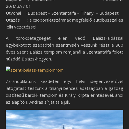
20/MBA / 01
Útvonal : Budapest – Szentantalfa – Tihany – Budapest
Utazás : a csoportlétszámnak megfelelő autóbusszal és
lelki vezetéssel
A torokbetegséget ellen védő Balázs-áldással
egybekötött szabadtéri szentmisén veszünk részt a 800
éves Szent Balázs templom romjainál a Szentantalfa fölött
húzódó Balázs-hegyen.
Zarándoklatunk kezdetén egy helyi idegenvezetővel
látogatást teszünk a tihanyi bencés apátságban a gazdag
díszítésű barokk templom és Királyi kripta érintésével, ahol
az alapító I. András sírját találjuk.