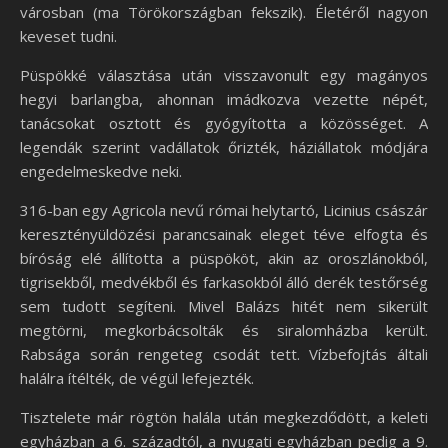
városban (ma Törökországban fekszik). Életéről nagyon
keveset tudni.
Püspökké választása után visszavonult egy magányos
hegyi barlangba, ahonnan imádkozva vezette népét,
tanácsokat osztott és gyógyította a közösséget. A
legendák szerint vadállatok őrizték, háziállatok módjára
engedelmeskedve neki.
316-ban egy Agricola nevű római helytartó, Licinius császár
keresztényüldözési parancsainak eleget téve elfogta és
bíróság elé állította a püspököt, akin az oroszlánokból,
tigrisekből, medvékből és farkasokból álló derék testőrség
sem tudott segíteni. Mivel Balázs hitét nem sikerült
megtörni, megkorbácsolták és siralomházba került.
Rabsága során rengeteg csodát tett. Vízbefojtás általi
halálra ítélték, de végül lefejezték.
Tisztelete már rögtön halála után megkezdődött, a keleti
egyházban a 6. századtól, a nyugati egyházban pedig a 9.