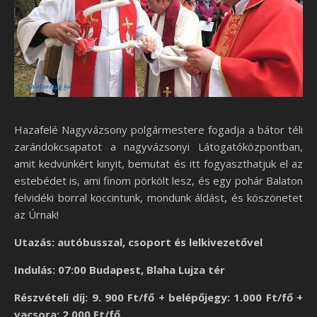
Hazafelé Nagyvázsony polgármestere fogadja a bátor téli
zarándokcsapatot a nagyvázsonyi Látogatóközpontban,
amit kedvünkért kinyit, bemutat és itt fogyaszthatjuk el az
estebédet is, ami finom pörkölt lesz, és egy pohár Balaton
felvidéki borral koccintunk, mondunk áldást, és köszönetet
az Úrnak!
Utazás: autóbusszal, csoport és lelkivezetővel
Indulás: 07:00 Budapest, Blaha Lujza tér
Részvételi díj: 9. 900 Ft/fő + belépőjegy: 1.000 Ft/fő +
vacsora: 2.000 Ft/fő