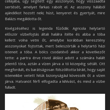
cellájába, úgy segített egy asszonyon, hogy visszaadta
sertését, amelyet farkas rabolt el. Az asszony hálából
ajándékot hozott neki; húst, kenyeret és gyertyát, mire
Balázs megáldotta őt.
Kivégzéséhez is legenda fűződik: Agricola helytartó
először vízbefojtás általi halálra ítélte és abba a tóba
kellett volna vetni őt, amelybe korábban keresztény
asszonyokat fojtottak, mert beleszórták a helytartó házi
isteneit a tóba. A bölcs csodatévő akkor a következőt
tette: a partra érve rövid áldást adott a számára halált
jelentő tóra, aztán a vízen járva a tó közepéig sétált. Ott
megfordult, és barátságosan fölszólította bíráit, hogy saját
isteneikbe vetett hitük bizonyságául kövessék őt a vízen
járva. Hatvanöt férfi elfogadta a kihívást, és mind a vízbe
fulladt.