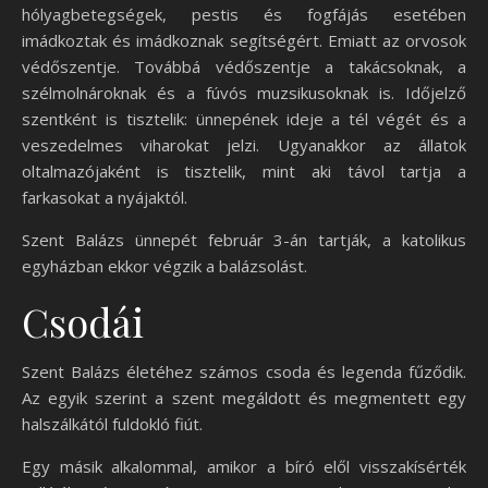
hólyagbetegségek, pestis és fogfájás esetében
imádkoztak és imádkoznak segítségért. Emiatt az orvosok
védőszentje. Továbbá védőszentje a takácsoknak, a
szélmolnároknak és a fúvós muzsikusoknak is. Időjelző
szentként is tisztelik: ünnepének ideje a tél végét és a
veszedelmes viharokat jelzi. Ugyanakkor az állatok
oltalmazójaként is tisztelik, mint aki távol tartja a
farkasokat a nyájaktól.
Szent Balázs ünnepét február 3-án tartják, a katolikus
egyházban ekkor végzik a balázsolást.
Csodái
Szent Balázs életéhez számos csoda és legenda fűződik.
Az egyik szerint a szent megáldott és megmentett egy
halszálkától fuldokló fiút.
Egy másik alkalommal, amikor a bíró elől visszakísérték