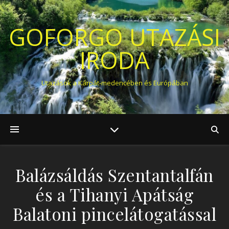
GOFORGO UTAZÁSI
IRODA
Utazások a Kárpát-medencében és Európában
Balázsáldás Szentantalfán
és a Tihanyi Apátság
Balatoni pincelátogatással