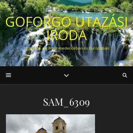
GOFORGO UTAZÁSI
IRODA
Utazások a Kárpát-medencében és Európában
SAM_6309