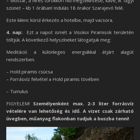
– Mostar, a híres törökkori híd megtekintése, kávé, ill. fagyi
szünet – kb 1 órában! Indulás 18 órakor Szarajevó felé.
Este kilenc körül érkezés a hotelbe, majd vacsora.
4. nap:
Ezt a napot ismét a Visokoi Piramisok területén
töltjük. A következő helyszíneket látogatjuk meg:
Meditáció a különleges energiákkal átjárt alagút
rendszerben.
– Hold piramis csúcsa
– Forrásvíz felvétel a Hold piramis tövében
– Tumulus
FIGYELEM!
Személyenként max. 2-3 liter forrásvíz
vételére van lehetőség és idő.
A vizet csak zárható
üvegben, műanyag flakonban tudjuk a buszba tenni!