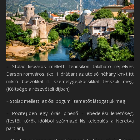
– Stolac kisváros melletti fennsíkon található rejtélyes
Darson romváros. (kb. 1 órában) az utolsó néhány km-t itt
mikró buszokkal ill. személygépkocsikkal tesszük meg.
(Költsége a részvételi díjban)
– Stolac mellett, az ősi bogumil temetőt látogatjuk meg
– Pocitej-ben egy órás pihenő – ebédelési lehetőség.
(festői, török időkből származó kis település a Neretva
partján),