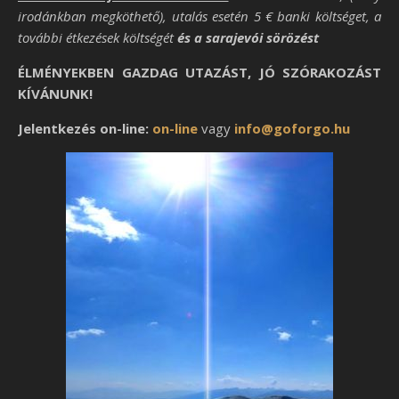
irodánkban megköthető), utalás esetén 5 € banki költséget, a
további étkezések költségét
és a sarajevói sörözést
ÉLMÉNYEKBEN GAZDAG UTAZÁST,
JÓ SZÓRAKOZÁST
KÍVÁNUNK!
Jelentkezés on-line:
on-line
vagy
info@goforgo.hu