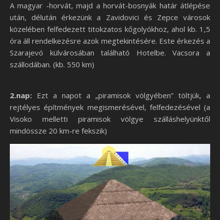
A magyar -horvát, majd a horvát-bosnyák határ átlépése
után, délután érkezünk a Zavidovici és Zepce városok
közelében felfedezett titokzatos kőgolyókhoz, ahol kb. 1,5
óra áll rendelkezésre azok megtekintésére. Este érkezés a
Szarajevó külvárosában található Hotelbe. Vacsora a
szállodában. (kb. 550 km)
2.nap:
Ezt a napot a „piramisok völgyében” töltjük, a
rejtélyes építmények megismerésével, felfedezésével (a
Visoko melletti piramisok völgye szálláshelyünktől
mindössze 20 km-re fekszik)