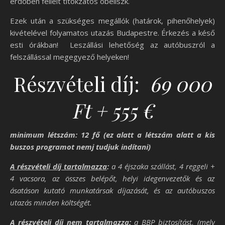
erdőben fellelt titokzatos obeliszk.
Ezek után a szükséges megállók (határok, pihenőhelyek)
kivételével folyamatos utazás Budapestre. Érkezés a késő
esti órákban! Leszállási lehetőség az autóbuszról a
felszállással megegyező helyeken!
Részvételi díj:
69 000
Ft + 555 €
minimum létszám: 12 fő (ez alatt a létszám alatt a kis
buszos programot nemj tudjuk indítani)
A részvételi díj tartalmazza
:
a
4
éjszaka szállást,
4
reggeli +
4
vacsora, az összes belépőt, helyi idegenvezetők és az
ásatáson kutató munkatársak díjazását, és az autóbuszos
utazás minden költségét.
A részvételi díj nem tartalmazza
:
a BBP biztosítást, (mely