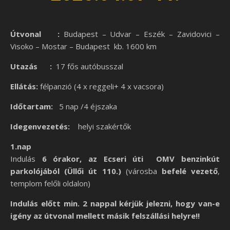
Útvonal :
Budapest – Udvar – Eszék – Zavidovici –
Visoko – Mostar – Budapest kb. 1600 km
Utazás :
17 fős autóbusszal
Ellátás:
félpanzió (4 x reggeli+ 4 x vacsora)
Időtartam:
5 nap /4 éjszaka
Idegenvezetés:
helyi szakértők
1.nap
Indulás
6 órakor, az Ecseri úti OMV benzinkút
parkolójából (Üllői út 110.)
(városba
befelé vezető
,
templom felőli oldalon)
Indulás előtt min. 2 nappal kérjük jelezni, hogy van-e
igény az útvonal mellett másik felszállási helyre!!