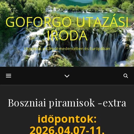
GOFORGO UTAZÁSI
IRODA
Utazások a Kárpát-medencében és Európában
Boszniai piramisok -extra
időpontok:
2026.04.07-11.