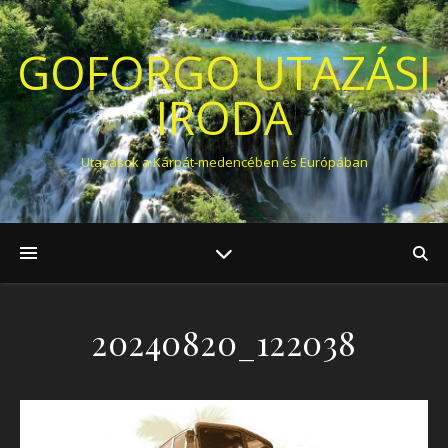
GOFORGO UTAZÁSI
IRODA
Utazások a Kárpát-medencében és Európában
20240820_122038