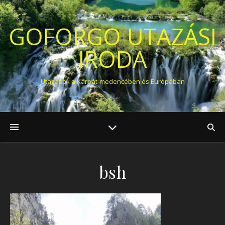
GOFORGO UTAZÁSI
IRODA
Utazások a Kárpát-medencében és Európában
bsh