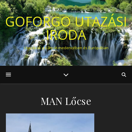
GOFORGO UTAZÁSI
IRODA
Utazások a Kárpát-medencében és Európában
MAN Lőcse