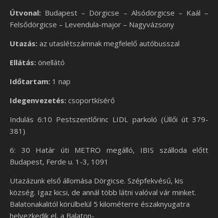
Útvonal:
Budapest – Dörgicse – Alsódörgicse – Kaál –
Felsődörgicse – Levendula-major – Nagyvázsony
Utazás:
az utaslétszámnak megfelelő autóbusszal
Ellátás:
önellátó
Időtartam:
1 nap
Idegenvezetés:
csoportkísérő
Indulás 6:10 Pestszentlőrinc LIDL parkoló (Üllői út 379-
381)
6: 30 Határ úti METRO megálló, IBIS szálloda előtt
Budapest, Ferde u. 1-3, 1091
Utazázunk első állomása Dörgicse. Szépfekvésű, kis
község. Igaz kicsi, de annál több látni valóval vár minket.
Balatonakalitól körülbelül 5 kilométerre északnyugatra
helyezkedik el, a Balaton-