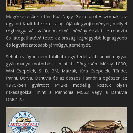
Megérkezésünk után KaáliNagy Géza professzornak, az
egykori Kaáli Intézetek alapítójának gyűjteményér, mellyel
régi vágya vált valóra. Az elmúlt néhány év alatt létrehozta
és látogathatóvá tette az ország legnagyobb legnagyobb
és legváltozatosabb járműgyűjteményét.
Sehol a világon nem található egy fedél alatt annyi magyar
gyártmányú motorbicikli, mint itt Dörgicsén. Méray 1000,
WM Csepelek, SHB, BM, Mátrák, túra Csepelek, Tünde,
Panni, Berva, Danuvia és az összes Pannónia egészen az
1975-ben gyártott P12-s modellig, köztük olyan
ritkaságokkal, mint a Pannónia MC62 vagy a Danuvia
DMC125.