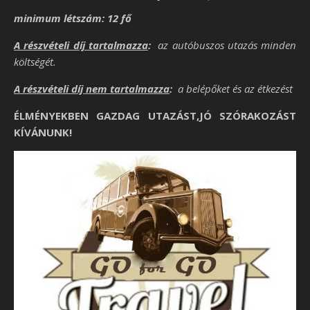
minimum létszám: 12 fő
A részvételi díj tartalmazza
:
az autóbuszos utazás minden
költségét.
A részvételi díj nem tartalmazza
:
a belépőket és az étkezést
ÉLMÉNYEKBEN GAZDAG UTAZÁST,JÓ SZÓRAKOZÁST
KÍVÁNUNK!