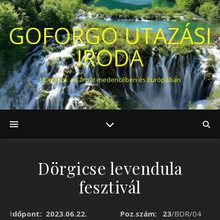
GOFORGO UTAZÁSI
IRODA
Utazások a Kárpát-medencében és Európában
Dörgicse levendula
fesztivál
I
dőpont: 2023.06.22. Poz.szám: 23
/BDR/04