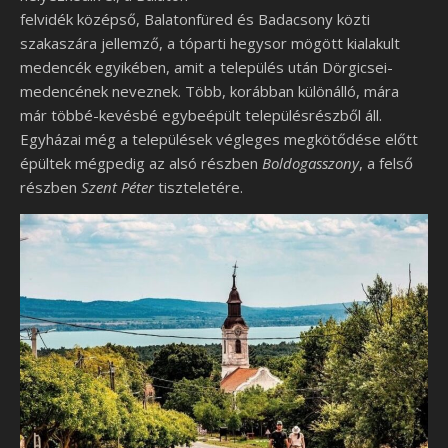
felvidék középső, Balatonfüred és Badacsony közti
szakaszára jellemző, a tóparti hegysor mögött kialakult
medencék egyikében, amit a település után Dörgicsei-
medencének neveznek. Több, korábban különálló, mára
már többé-kevésbé egybeépült településrészből áll.
Egyházai még a települések végleges megkötődése előtt
épültek mégpedig az alsó részben
Boldogasszony
, a felső
részben
Szent Péter
tiszteletére.