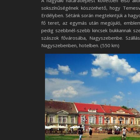
A nagylaki határátlépést követően első ál
sokszínűségének köszönhető, hogy Temesvár
Erdélyben. Sétánk során megtekintjük a hagy
fő teret, az egymás után megújuló, emblema
pedig szebbnél-szebb kincsek bukkannak sze
szászok fővárosába, Nagyszebenbe. Szállásu
Nagyszebenben, hotelben. (550 km)