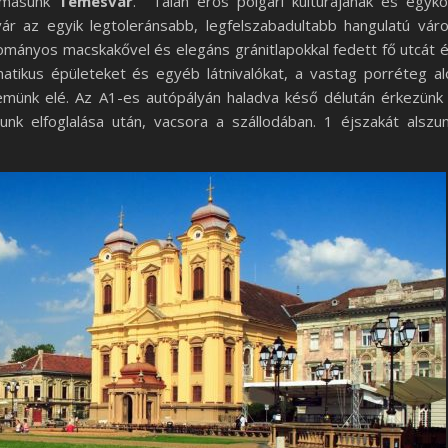
lomásunk
Temesvár
. Talán erős polgári kultúrájának és egyko
 az egyik legtoleránsabb, legfelszabadultabb hangulatú vár
ományos macskakővel és elegáns gránitlapokkal fedett fő utcát 
tikus épületeket és egyéb látnivalókat, a vastag porréteg al
münk elé. Az A1-es autópályán haladva késő délután érkezünk
nk elfoglalása után, vacsora a szállodában. 1 éjszakát alszu