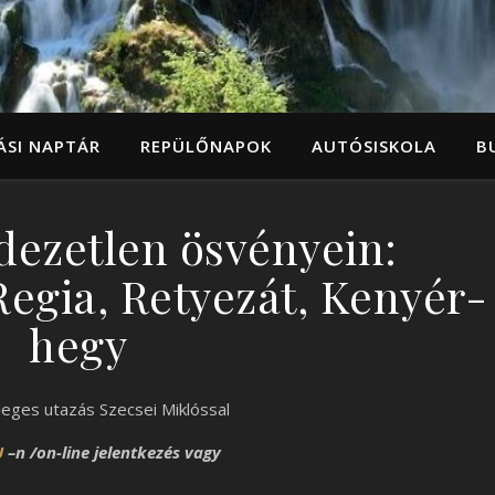
ÁSI NAPTÁR
REPÜLŐNAPOK
AUTÓSISKOLA
B
edezetlen ösvényein:
egia, Retyezát, Kenyér-
hegy
leges utazás Szecsei Miklóssal
U
–n /on-line jelentkezés vagy