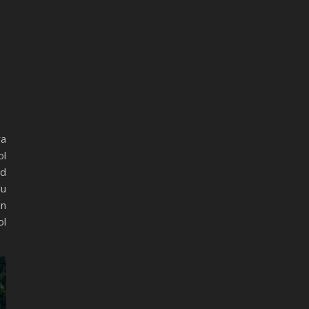
ra
ol
id
lu
on
ol