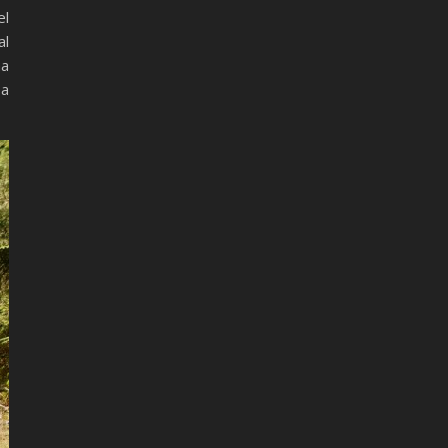
el
al
ma
 a