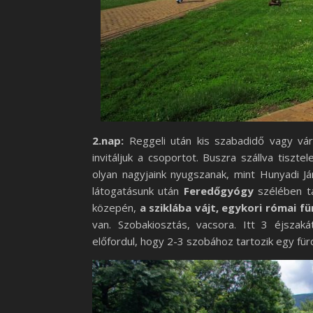
2.nap:
Reggeli után kis szabadidő vagy v
invitáljuk a csoportot. Buszra szállva tiszte
olyan nagyjaink nyugszanak, mint Hunyadi Ján
látogatásunk után
Feredőgyógy
szélében t
közepén,
a sziklába vájt, egykori római f
van. Szobakiosztás, vacsora. Itt 3 éjszaká
előfordul, hogy 2-3 szobához tartozik egy fü