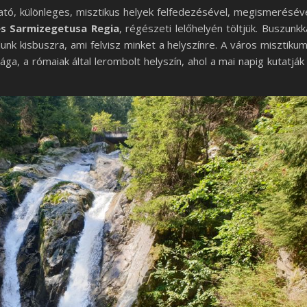
ató, különleges, misztikus helyek felfedezésével, megismerésév
es Sarmizegetusa Regia
, régészeti lelőhelyén töltjük. Buszunkk
lunk kisbuszra, ami felvisz minket a helyszínre. A város misztiku
sága, a rómaiak által lerombolt helyszín, ahol a mai napig kutatják