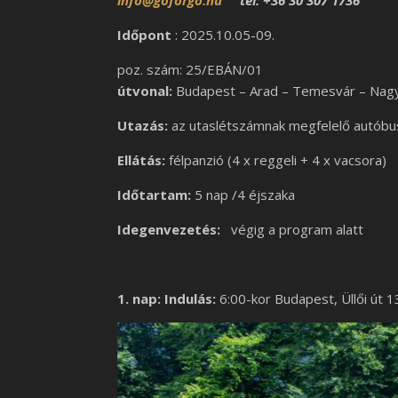
info@goforgo.hu
tel: +36 30 307 1736
Időpont
: 2025.10.05-09.
poz. szám: 25/EBÁN/01
útvonal:
Budapest – Arad – Temesvár – Nagy
Utazás:
az utaslétszámnak megfelelő autóbu
Ellátás:
félpanzió (4 x reggeli + 4 x vacsora)
Időtartam:
5 nap /4 éjszaka
Idegenvezetés:
végig a program alatt
1. nap: Indulás:
6:00-kor Budapest, Üllői út 1