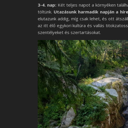
3-4. nap:
Két teljes napot a környéken találh
töltünk.
Utazásunk harmadik napján a
hír
elutazunk addig, míg csak lehet, és ott átszál
az itt élő egykori kultúra és vallás titokzatos
szentélyeket és szertartásokat.