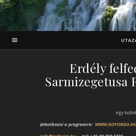
UTAZ
Erdély felf
Sarmizegetusa R
egy külön
jelentkezni a programra:
WWW.GOFORGO.H