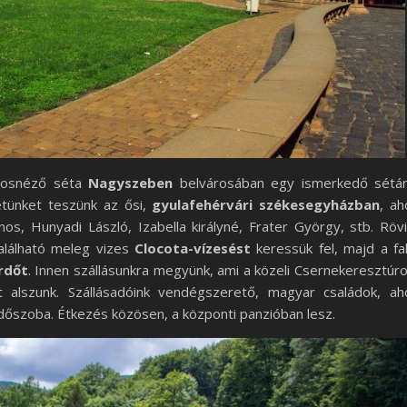
árosnéző séta
Nagyszeben
belvárosában egy ismerkedő sétá
letünket teszünk az ősi,
gyulafehérvári székesegyházban
, ah
os, Hunyadi László, Izabella királyné, Frater György, stb. Röv
alálható meleg vizes
Clocota-vízesést
keressük fel, majd a fa
ürdőt
. Innen szállásunkra megyünk, ami a közeli Csernekeresztúr
t alszunk. Szállásadóink vendégszerető, magyar családok, ah
rdőszoba. Étkezés közösen, a központi panzióban lesz.