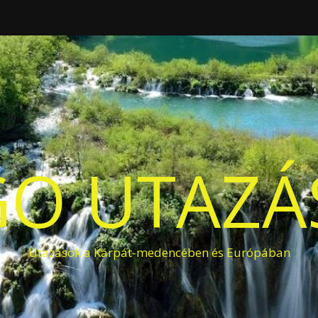
O UTAZÁS
Utazások a Kárpát-medencében és Európában