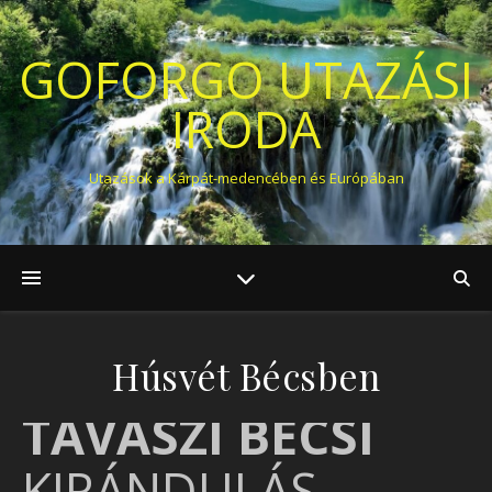
GOFORGO UTAZÁSI
IRODA
Utazások a Kárpát-medencében és Európában
Húsvét Bécsben
TAVASZI BÉCSI
KIRÁNDULÁS