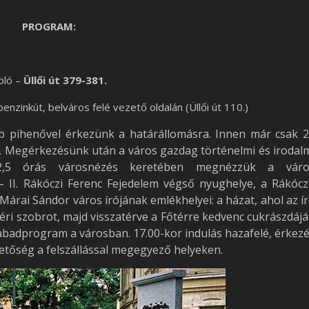
PROGRAM:
oló –
Üllői út 379-381.
nzinkút, belváros felé vezető oldalán (Üllői út 110.)
b pihenővel érkezünk a határállomásra. Innen már csak 
k. Megérkezésünk után a város gazdag történelmi és irodal
-2,5 órás városnézés keretében megnézzük a váro
 II. Rákóczi Ferenc Fejedelem végső nyughelye, a Rákócz
Márai Sándor város írójának emlékhelyei: a házat, ahol az í
éri szobrot, majd visszatérve a Főtérre kedvenc cukrászdájá
zabadprogram a városban. 17.00-kor indulás hazafelé, érkez
hetőség a felszállással megegyező helyeken.