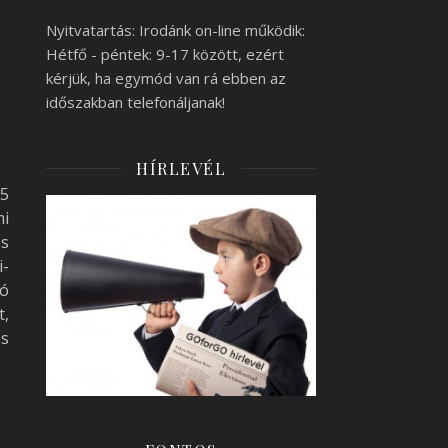
Nyitvatartás: Irodánk on-line működik:
Hétfő - péntek: 9-17 között, ezért
kérjük, ha egymód van rá ebben az
időszakban telefonáljanak!
HÍRLEVÉL
25
mi
s
i-
ró
t,
és