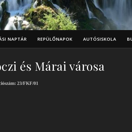
ÁSI NAPTÁR
REPÜLŐNAPOK
AUTÓSISKOLA
B
czi és Márai városa
ciószám: 23/FKF/01