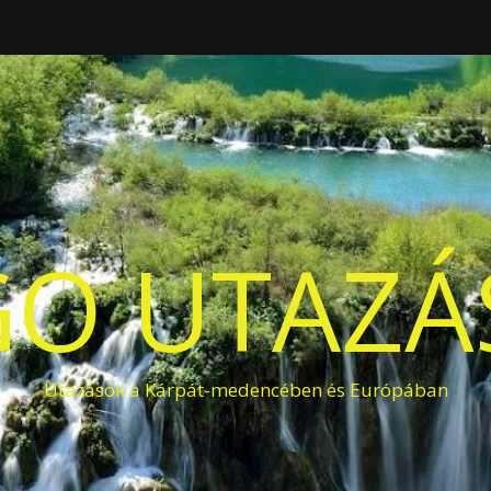
O UTAZÁS
Utazások a Kárpát-medencében és Európában