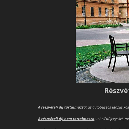
Részvét
A részvételi díj tartalmazza
:
az autóbuszos utazás költ
A részvételi díj nem tartalmazza
:
a belépőjegyeket, me