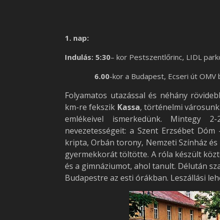
1. nap:
Indulás: 5:30
– kor Pestszentlőrinc, LIDL park
6.00
-kor a Budapest, Ecseri út OMV be
Folyamatos utazással és néhány rövideb
km-re fekszik
Kassa
, történelmi városun
emlékeivel ismerkedünk. Mintegy 2
nevezetességeit: a Szent Erzsébet Dóm –
kripta, Orbán torony, Nemzeti Színház és 
gyermekkorát töltötte. A róla készült közt
és a gimnáziumot, ahol tanult. Délután s
Budapestre az esti órákban. Leszállási le