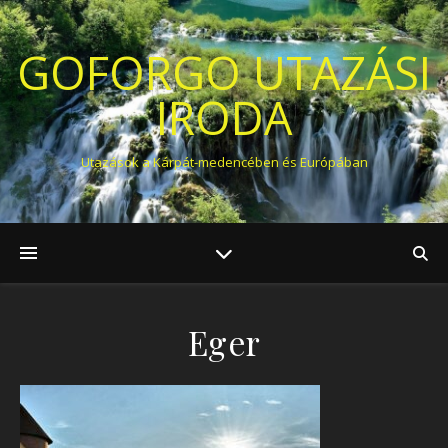
GOFORGO UTAZÁSI
IRODA
Utazások a Kárpát-medencében és Európában
Eger