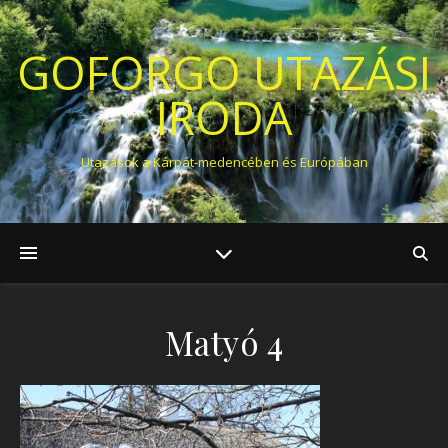
GOFORGO UTAZÁSI
IRODA
Utazások a Kárpát-medencében és Európában
Matyó 4