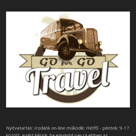
Nyitvatartás: Irodánk on-line működik: Hétfő - péntek: 9-17
között, ezért kérjük, ha egymód van rá ebben az