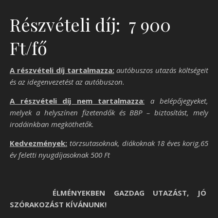
Részvételi díj: 7 900
Ft/fő
A részvételi díj tartalmazza:
autóbuszos utazás költségeit
és az idegenvezetést az autóbuszon.
A részvételi díj nem tartalmazza
:
a belépőjegyeket,
melyek a helyszínen fizetendők és BBP – biztosítást, mely
irodáinkban megköthetők.
Kedvezmények
:
törzsutasoknak, diákoknak 18 éves korig,65
év feletti nyugdíjasoknak 500 Ft
ÉLMÉNYEKBEN GAZDAG UTAZÁST,
JÓ
SZÓRAKOZÁST KÍVÁNUNK!