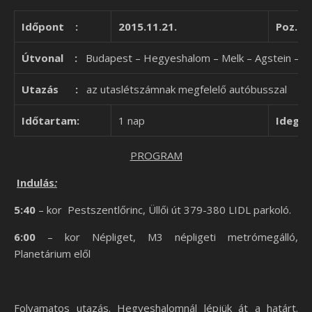
Időpont :
2015.11.21.
Poz.sz
Útvonal :
Budapest – Hegyeshalom – Melk – Agstein – W
Utazás :
az utaslétszámnak megfelelő autóbusszal
Időtartam:
1 nap
Idege
PROGRAM
Indulás
:
5:40
– kor Pestszentlőrinc, Üllői út 379-380 LIDL parkoló.
6:00
– kor Népliget, M3 népligeti metrómegálló,
Planetárium elől
Folyamatos utazás. Hegyeshalomnál lépjük át a határt.