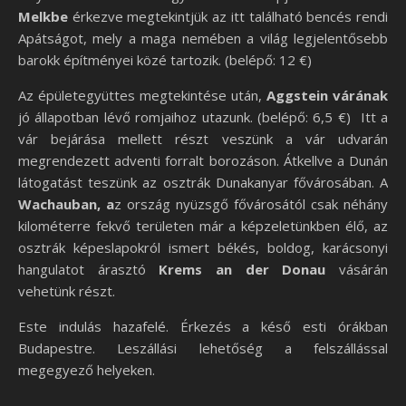
Melkbe
érkezve megtekintjük az itt található bencés rendi
Apátságot, mely a maga nemében a világ legjelentősebb
barokk építményei közé tartozik. (belépő: 12 €)
Az épületegyüttes megtekintése után,
Aggstein várának
jó állapotban lévő romjaihoz utazunk. (belépő: 6,5 €) Itt a
vár bejárása mellett részt veszünk a vár udvarán
megrendezett adventi forralt borozáson. Átkellve a Dunán
látogatást teszünk az osztrák Dunakanyar fővárosában. A
Wachauban, a
z ország nyüzsgő fővárosától csak néhány
kilométerre fekvő területen már a képzeletünkben élő, az
osztrák képeslapokról ismert békés, boldog, karácsonyi
hangulatot árasztó
Krems an der Donau
vásárán
vehetünk részt.
Este indulás hazafelé. Érkezés a késő esti órákban
Budapestre. Leszállási lehetőség a felszállással
megegyező helyeken.