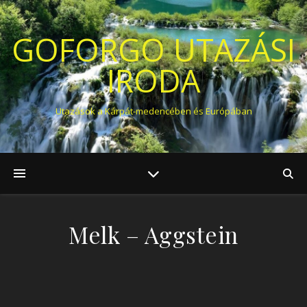
GOFORGO UTAZÁSI
IRODA
Utazások a Kárpát-medencében és Európában
Melk – Aggstein