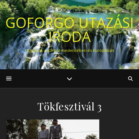
GOFORGO UTAZÁSI
IRODA
Utazások a Kárpát-medencében és Európában
Tökfesztivál 3