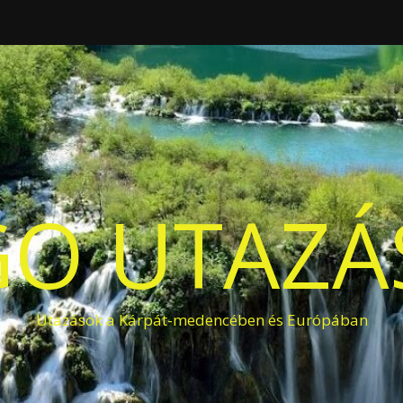
O UTAZÁS
Utazások a Kárpát-medencében és Európában