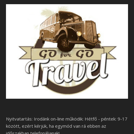
Nyitvatartás: Irodánk on-line működik: Hétfő - péntek: 9-17
között, ezért kérjük, ha egymód van rá ebben az
időszakban telefonáljanak!