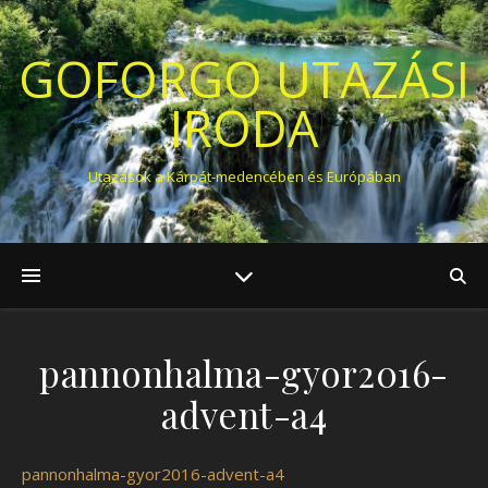
GOFORGO UTAZÁSI
IRODA
Utazások a Kárpát-medencében és Európában
pannonhalma-gyor2016-
advent-a4
pannonhalma-gyor2016-advent-a4