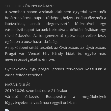
” FELFEDEZŐK NYOMÁBAN ”
a szombati napon azoknak, akik nem egyedül szeretnék
bejárni a várost, bújni a térképet, helyett inkább élveznék a
látnivalókat, annak idegenvezető kíséretével egy
városnéző napot tartunk beiktatva a délutáni órákban egy
rövid étkezést. Az idegenvezető egész nap velünk lesz,
egészen a busz hazaindulásáig.
A napközbeni sétát teszünk az Óvárosban, az Újvárosban,
Prágai vár, Vencel tér, Károly hidat és egyéb más
nevezetességeket is érintve.
Gyerekeknek egy prágai játékos térképpel készülünk a
város felfedezéséhez.
HAZAINDULÁS
2019.10.26. szombat este 21 órakor
Várható érkezés Budapestre a megállóhelyek
függvényében a vasárnap reggeli órákban