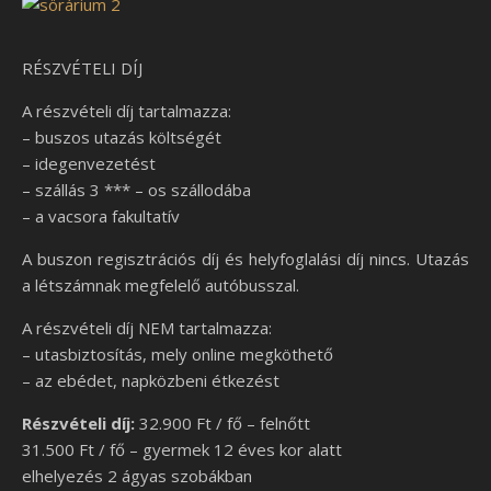
RÉSZVÉTELI DÍJ
A részvételi díj tartalmazza:
– buszos utazás költségét
– idegenvezetést
– szállás 3 *** – os szállodába
– a vacsora fakultatív
A buszon regisztrációs díj és helyfoglalási díj nincs. Utazás
a létszámnak megfelelő autóbusszal.
A részvételi díj NEM tartalmazza:
– utasbiztosítás, mely online megköthető
– az ebédet, napközbeni étkezést
Részvételi díj:
32.900 Ft / fő – felnőtt
31.500 Ft / fő – gyermek 12 éves kor alatt
elhelyezés 2 ágyas szobákban