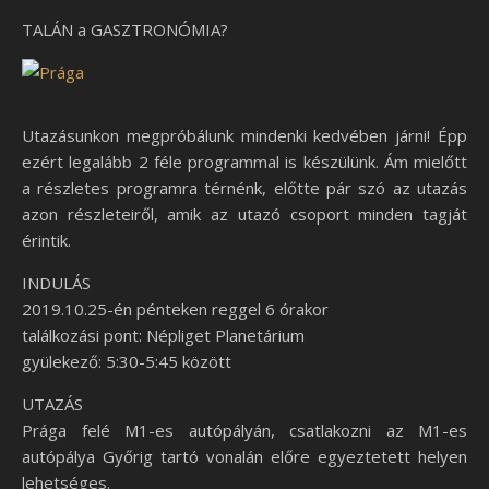
TALÁN a GASZTRONÓMIA?
Utazásunkon megpróbálunk mindenki kedvében járni! Épp
ezért legalább 2 féle programmal is készülünk. Ám mielőtt
a részletes programra térnénk, előtte pár szó az utazás
azon részleteiről, amik az utazó csoport minden tagját
érintik.
INDULÁS
2019.10.25-én pénteken reggel 6 órakor
találkozási pont: Népliget Planetárium
gyülekező: 5:30-5:45 között
UTAZÁS
Prága felé M1-es autópályán, csatlakozni az M1-es
autópálya Győrig tartó vonalán előre egyeztetett helyen
lehetséges.