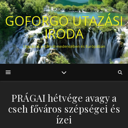
GOFORGO UTAZÁSI
IRODA
Utazások a Kárpát-medencében és Európában
PRÁGAI hétvége avagy a
cseh főváros szépségei és
ízei