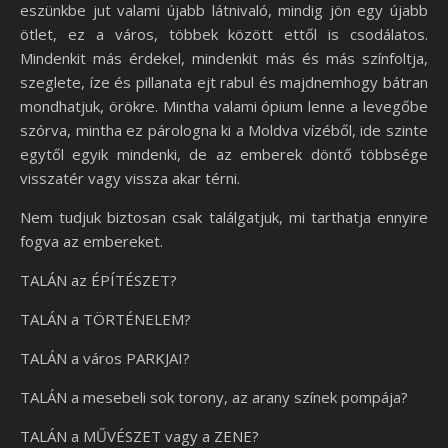
eszünkbe jut valami újabb látnivaló, mindig jön egy újabb
ötlet, ez a város, többek között ettől is csodálatos.
Mindenkit más érdekel, mindenkit más és más színfoltja,
szeglete, íze és pillanata ejt rabul és majdnemhogy bátran
mondhatjuk, örökre. Mintha valami ópium lenne a levegőbe
szórva, mintha ez párologna ki a Moldva vízéből, ide szinte
egytől egyik mindenki, de az emberek döntő többsége
visszatér vagy vissza akar térni.
Nem tudjuk biztosan csak találgatjuk, mi tarthatja ennyire
fogva az embereket.
TALÁN az ÉPÍTÉSZET?
TALÁN a TÖRTÉNELEM?
TALÁN a város PARKJAI?
TALÁN a mesebeli sok torony, az arany színek pompája?
TALÁN a MŰVÉSZET vagy a ZENE?