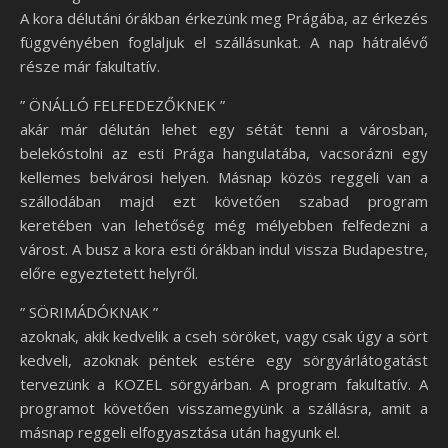
A kora délutáni órákban érkezünk meg Prágába, az érkezés
függvényében foglaljuk el szállásunkat. A nap hátralévő
része már fakultatív.
” ÖNÁLLÓ FELFEDEZŐKNEK ”
akár már délután lehet egy sétát tenni a városban,
belekóstolni az esti Prága hangulatába, vacsorázni egy
kellemes belvárosi helyen. Másnap közös reggeli van a
szállodában majd ezt követően szabad program
keretében van lehetőség még mélyebben felfedezni a
várost. A busz a kora esti órákban indul vissza Budapestre,
előre egyeztetett helyről.
” SÖRIMÁDÓKNAK ”
azoknak, akik kedvelik a cseh söröket, vagy csak úgy a sört
kedveli, azoknak péntek estére egy sörgyárlátogatást
tervezünk a KOZEL sörgyárban. A program fakultatív. A
programot követően visszamegyünk a szállásra, amit a
másnap reggeli elfogyasztása után hagyunk el.