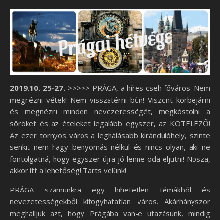
2019.10. 25-27.
>>>>> PRÁGA, a híres cseh főváros. Nem
megnézni vétek! Nem visszatérni bűn! Viszont körbejárni
és megnézni minden nevezetességét, megkóstolni a
söröket és az ételeket legalább egyszer, az KÖTELEZŐ!
Az ezer tornyos város a leghálásabb kirándulóhely, szinte
senkit nem hagy benyomás nélkül és nincs olyan, aki ne
fontolgatná, hogy egyszer újra jó lenne oda eljutni! Nosza,
akkor itt a lehetőség! Tarts velünk!
PRÁGA számunkra egy hihetetlen témákból és
nevezetességekből kifogyhatatlan város. Akárhányszor
meghalljuk azt, hogy Prágába van-e utazásunk, mindig