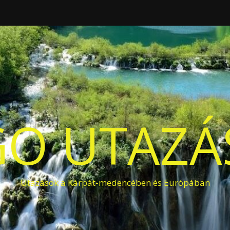
O UTAZÁS
Utazások a Kárpát-medencében és Európában