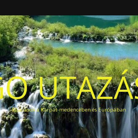
O UTAZÁS
Utazások a Kárpát-medencében és Európában