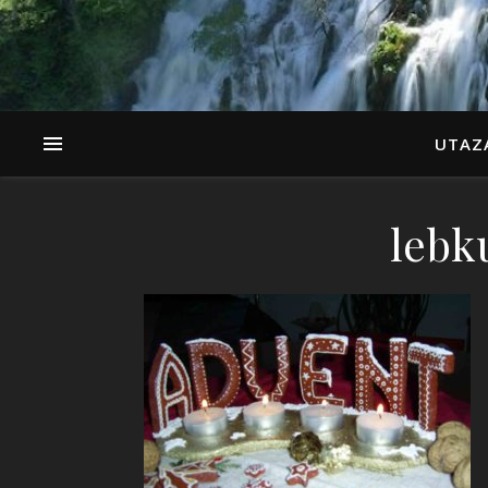
UTAZ
lebk