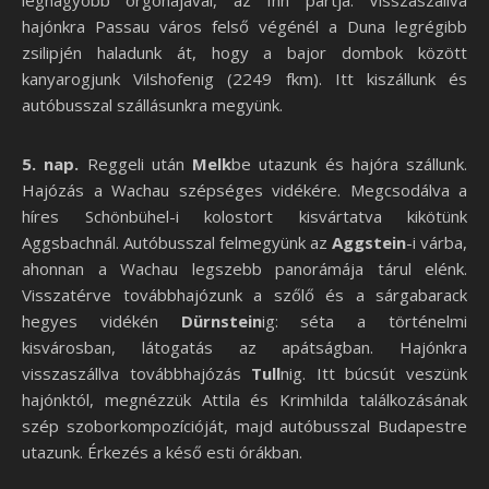
legnagyobb orgonájával, az Inn partja. Visszaszállva
hajónkra Passau város felső végénél a Duna legrégibb
zsilipjén haladunk át, hogy a bajor dombok között
kanyarogjunk Vilshofenig (2249 fkm). Itt kiszállunk és
autóbusszal szállásunkra megyünk.
5. nap.
Reggeli után
Melk
be utazunk és hajóra szállunk.
Hajózás a Wachau szépséges vidékére. Megcsodálva a
híres Schönbühel-i kolostort kisvártatva kikötünk
Aggsbachnál. Autóbusszal felmegyünk az
Aggstein
-i várba,
ahonnan a Wachau legszebb panorámája tárul elénk.
Visszatérve továbbhajózunk a szőlő és a sárgabarack
hegyes vidékén
Dürnstein
ig: séta a történelmi
kisvárosban, látogatás az apátságban. Hajónkra
visszaszállva továbbhajózás
Tull
nig. Itt búcsút veszünk
hajónktól, megnézzük Attila és Krimhilda találkozásának
szép szoborkompozícióját, majd autóbusszal Budapestre
utazunk. Érkezés a késő esti órákban.