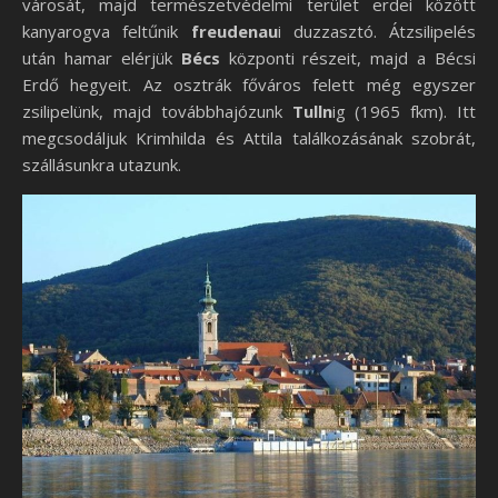
városát, majd természetvédelmi terület erdei között
kanyarogva feltűnik
freudenau
i duzzasztó. Átzsilipelés
után hamar elérjük
Bécs
központi részeit, majd a Bécsi
Erdő hegyeit. Az osztrák főváros felett még egyszer
zsilipelünk, majd továbbhajózunk
Tulln
ig (1965 fkm). Itt
megcsodáljuk Krimhilda és Attila találkozásának szobrát,
szállásunkra utazunk.