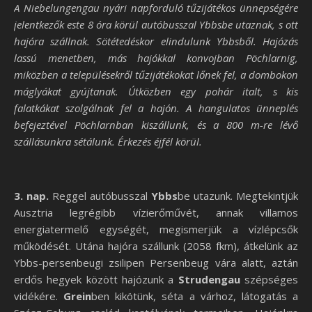
A Niebelungengau nyári napforduló tűzijátékos ünnepségére
jelentkezők este 8 óra körül autóbusszal Ybbsbe utaznak, s ott
hajóra szállnak. Sötétedéskor elindulunk Ybbsből. Hajózás
lassú menetben, más hajókkal konvojban Pöchlarnig,
miközben a településekről tűzijátékokat lőnek fel, a dombokon
máglyákat gyújtanak. Útközben egy pohár italt, s kis
falatkákat szolgálnak fel a hajón. A hangulatos ünneplés
befejeztével Pöchlarnban kiszállunk, és a 800 m-re lévő
szállásunkra sétálunk. Érkezés éjfél körül.
3. nap.
Reggel autóbusszal
Ybbs
be utazunk. Megtekintjük
Ausztria legrégibb vízierőművét, annak villamos
energiatermelő egységét, megismerjük a vízlépcsők
működését. Utána hajóra szállunk (2058 fkm), átkelünk az
Ybbs-persenbeugi zsilipen Persenbeug vára alatt, aztán
erdős hegyek között hajózunk a
Strudengau
szépséges
vidékére.
Grein
ben kikötünk, séta a várhoz, látogatás a