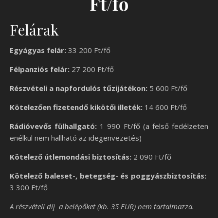
Ft/fő
Felárak
Egyágyas felár:
33 200 Ft/fő
Félpanziós felár:
27 200 Ft/fő
Részvételi a napfordulós tűzijátékon:
5 600 Ft/fő
Kötelezően fizetendő kikötői illeték:
14 600 Ft/fő
Rádióvevős fülhallgató:
1 990 Ft/fő (a felső fedélzeten
enélkül nem hallható az idegenvezetés)
Kötelező útlemondási biztosítás:
2 090 Ft/fő
Kötelező
baleset-, betegség- és poggyászbiztosítás:
3 300 Ft/fő
A részvételi díj a belépőket (kb. 35 EUR) nem tartalmazza.