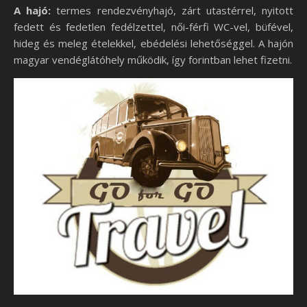
A hajó:
termes rendezvényhajó, zárt utastérrel, nyitott
fedett és fedetlen fedélzettel, női-férfi WC-vel, büfével,
hideg és meleg ételekkel, ebédelési lehetőséggel. A hajón
magyar vendéglátóhely működik, így forintban lehet fizetni.