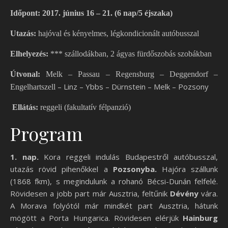
Időpont: 2017. június 16 – 21. (6 nap/5 éjszaka)
Utazás:
hajóval és kényelmes, légkondicionált autóbusszal
Elhelyezés:
*** szállodákban, 2 ágyas fürdőszobás szobákban
Útvonal:
Melk – Passau – Regensburg – Deggendorf –
– Linz – Ybbs – Dürnstein – Melk – Pozsony
Engelhartszell
Ellátás:
reggeli (fakultatív félpanzió)
Program
1. nap.
Kora reggeli indulás Budapestről autóbusszal,
utazás rövid pihenőkkel a
Pozsonyba.
Hajóra szállunk
(1868 fkm), s megindulunk a rohanó Bécsi-Dunán felfelé.
Rövidesen a jobb part már Ausztria, feltűnik
Dévény
vára.
A Morava folyótól már mindkét part Ausztria, hátunk
mögött a Porta Hungarica. Rövidesen elérjük
Hainburg