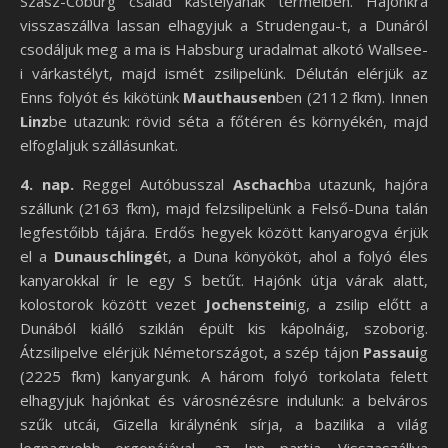
Szász-Coburg család kastélyának termeiben. Hajónkra
visszaszállva lassan elhagyjuk a Strudengau-t, a Dunáról
csodáljuk meg a ma is Habsburg uradalmat alkotó Wallsee-
i várkastélyt, majd ismét zsilipelünk. Délután elérjük az
Enns folyót és kikötünk
Mauthausen
ben (2112 fkm). Innen
Linz
be utazunk: rövid séta a főtéren és környékén, majd
elfoglaljuk szállásunkat.
4. nap.
Reggel Autóbusszal
Aschach
ba utazunk, hajóra
szállunk (2163 fkm), majd felzsilipelünk a Felső-Duna talán
legfestőibb tájára. Erdős hegyek között kanyarogva érjük
el a
Dunauschlingé
t, a Duna könyököt, ahol a folyó éles
kanyarokkal ír le egy S betűt. Hajónk útja várak alatt,
kolostorok között vezet
Jochenstein
ig, a zsilip előtt a
Dunából kiálló sziklán épült kis kápolnáig, szoborig.
Átzsilipelve elérjük Németországot, a szép tájon
Passaui
g
(2225 fkm) kanyargunk. A három folyó torkolata felett
elhagyjuk hajónkat és városnézésre indulunk: a belváros
szűk utcái, Gizella királynénk sírja, a bazilika a világ