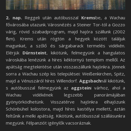
2. nap.
Reggeli után autóbusszal
Krems
be, a Wachau
fővárosába utazunk. Városnézés a Steiner Tor-tól a Gozzo
várig, rövid szabadprogram, majd hajóra szállunk (2002
fkm). Krems után rögtön a hegyek között találjuk
magunkat, a szőlő és sárgabarack termelés vidékén.
Elérjük
Dürnsteint
, kikötünk, felmegyünk a hangulatos
városkába lenézünk a híres kéktornyú templom mellől. Az
apátság megtekintése után visszaszállunk hajónkra. Jönnek
sorra a Wachau szép kis települései: Weißenkirchen, Spitz,
majd a Vénuszáról híres Willendorf.
Aggsbach
nál kikötünk,
s autóbusszal felmegyünk az
aggstein
i várhoz, ahol a
Wachau vidékének legszebb panorámájában
gyönyörködhetünk. Visszatérve hajónkra elhajózunk
Schönbühel kolostora, majd híres kastélya mellett, aztán
feltűnik a melki apátság. Kikötünk, autóbusszal szállásunkra
megyünk. Félpanziót igénylők vacsoráznak.