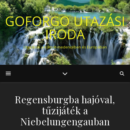
GOFORGO UTAZÁSI
IRODA
Utazások a Kárpát-medencében és Európában
Regensburgba hajóval,
tűzijáték a
Niebelungengauban