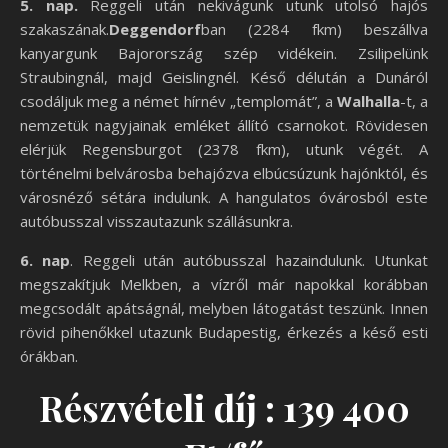
5. nap.
Reggeli után nekivágunk utunk utolsó hajós
szakaszának.
Deggendorf
ban (2284 fkm) beszállva
kanyargunk Bajorország szép vidékein. Zsilipelünk
Straubingnál, majd Geislingnél. Késő délután a Dunáról
csodáljuk meg a német hírnév „templomát”, a
Walhalla
-t, a
nemzetük nagyjainak emléket állító csarnokot. Rövidesen
elérjük Regensburgot (2378 fkm), utunk végét. A
történelmi belvárosba behajózva elbúcsúzunk hajónktól, és
városnéző sétára indulunk. A hangulatos óvárosból este
autóbusszal visszautazunk szállásunkra.
6. nap
. Reggeli után autóbusszal hazaindulunk. Utunkat
megszakítjuk Melkben, a vízről már napokkal korábban
megcsodált apátságnál, melyben látogatást teszünk. Innen
rövid pihenőkkel utazunk Budapestig, érkezés a késő esti
órákban.
Részvételi díj : 139 400