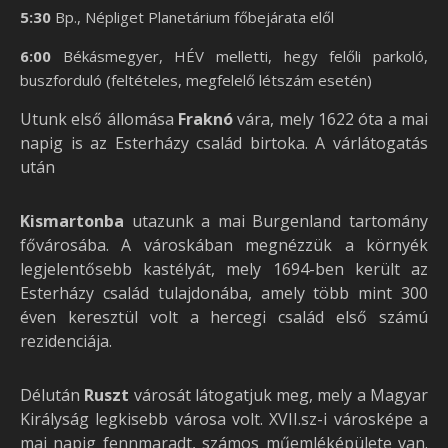
5:30
Bp., Népliget Planetárium főbejárata elől
6:00
Békásmegyer, HÉV melletti, hegy felőli parkoló,
buszforduló (feltételes, megfelelő létszám esetén)
Utunk első állomása
Fraknó
vára, mely 1622 óta a mai
napig is az Esterházy család birtoka.
A várlátogatás
után
Kismartonba
utazunk a mai Burgenland tartomány
fővárosába. A városkában megnézzük a környék
legjelentősebb kastélyát, mely 1694-ben került az
Esterházy család tulajdonába, amely több mint 300
éven keresztül volt a hercegi család első számú
rezidenciája.
Délután
Ruszt
városát látogatjuk meg, mely a Magyar
Királyság legkisebb városa volt. XVII.sz-i városképe a
mai napig fennmaradt, számos műemléképülete van.