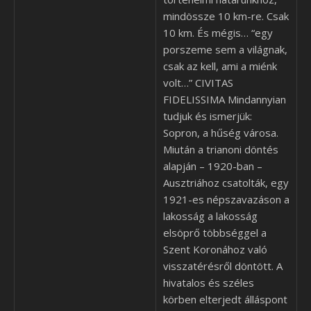
mindössze 10 km-re. Csak
10 km. És mégis… “egy
porszeme sem a világnak,
csak az kell, ami a miénk
volt…” CIVITAS
FIDELISSIMA Mindannyian
tudjuk és ismerjük:
Sopron, a hűség városa.
Miután a trianoni döntés
alapján – 1920-ban –
Ausztriához csatolták, egy
1921-es népszavazáson a
lakosság a lakosság
elsöprő többséggel a
Szent Koronához való
visszatérésről döntött. A
hivatalos és széles
körben elterjedt álláspont