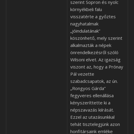
szerint Sopron és nyolc
környékbeli falu
visszatérte a győztes
nagyhatalmak
„jóindulatának”
köszönhető, mely szerint
alkalmazták a népek
önrendelkezésről szóló
Wilsoni elvet. Az igazság
viszont az, hogy a Prónay
Pál vezette
szabadcsapatok, az ún.
„Rongyos Gárda”
fegyveres ellenállása
kényszeríttette ki a
népszavazás kiírását.
Ezzel az utazásunkkal
tehát tisztelegjünk azon
honfitársaink emléke