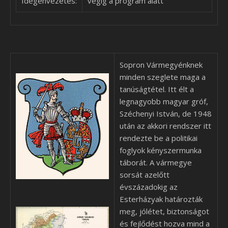
Idegenvezetés:
végig a program alatt
Sopron Vármegyénknek
minden szeglete maga a
tanúságtétel. Itt élt a
legnagyobb magyar gróf,
Széchenyi István, de 1948
után az akkori rendszer itt
rendezte be a politikai
foglyok kényszermunka
táborát. A vármegye
sorsát azelőtt
évszázadokig az
Esterházyak határozták
meg, jólétet, biztonságot
és fejlődést hozva mind a