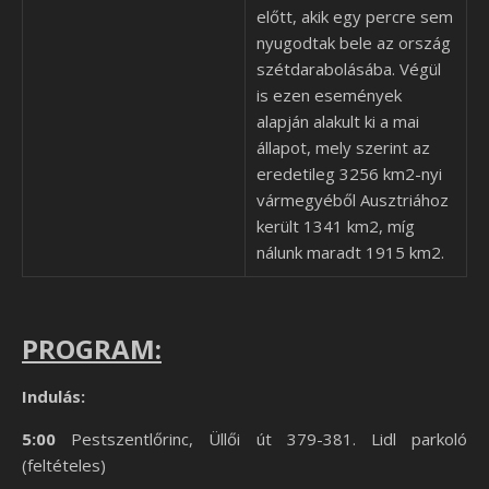
előtt, akik egy percre sem
nyugodtak bele az ország
szétdarabolásába. Végül
is ezen események
alapján alakult ki a mai
állapot, mely szerint az
eredetileg 3256 km2-nyi
vármegyéből Ausztriához
került 1341 km2, míg
nálunk maradt 1915 km2.
PROGRAM:
Indulás:
5:00
Pestszentlőrinc, Üllői út 379-381. Lidl parkoló
(feltételes)