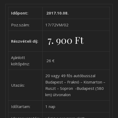
Időpont:
2017.10.08.
Poz.szám:
17/72VM/02
7. 900 Ft
Részvételi díj:
Ajánlott
26 €
költőpénz:
20 vagy 49 fős autóbusszal
Budapest – Fraknó – Kismarton –
Utazás:
Ruszt – Sopron -Budapest (580
km) útvonalon
Időtartam:
1 nap