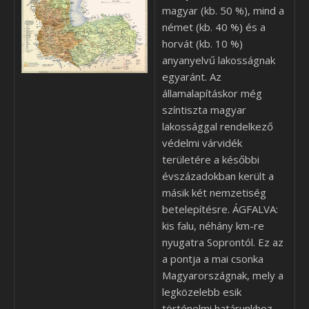
magyar (kb. 50 %), mind a
német (kb. 40 %) és a
horvát (kb. 10 %)
anyanyelvű lakosságnak
egyaránt. Az
államalapításkor még
színtiszta magyar
lakossággal rendelkező
védelmi várvidék
területére a későbbi
évszázadokban került a
másik két nemzetiség
betelepítésre. ÁGFALVA:
kis falu, néhány km-re
nyugatra Soprontól. Ez az
a pontja a mai csonka
Magyarországnak, mely a
legközelebb esik
történelmi határunkhoz,