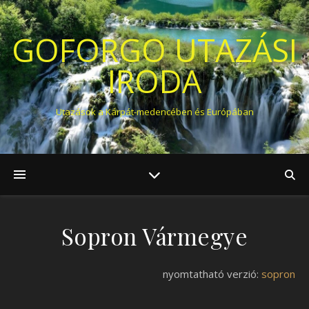
GOFORGO UTAZÁSI
IRODA
Utazások a Kárpát-medencében és Európában
Sopron Vármegye
nyomtatható verzió:
sopron