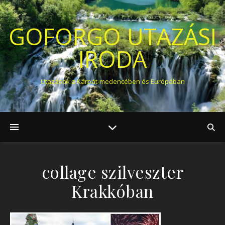
GOFORGO UTAZÁSI
IRODA
Utazások a Kárpát-medencében és Európában
collage szilveszter
Krakkóban