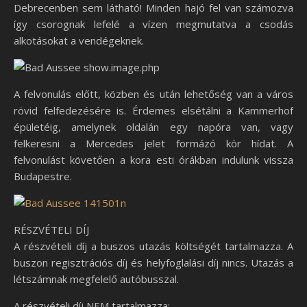
Debrecenben sem látható! Minden hajó fel van számozva
így csorognak lefelé a vízen megmutatva a csodás
alkotásokat a vendégeknek.
A felvonulás előtt, közben és után lehetőség van a város
rövid felfedezésére is. Érdemes elsétálni a Kammerhof
épületéig, amelynek oldalán egy napóra van, vagy
felkeresni a Mercedes jelet formázó kör hídat. A
felvonulást követően a kora esti órákban indulunk vissza
Budapestre.
RÉSZVÉTELI DÍJ
A részvételi díj a buszos utazás költségét tartalmazza. A
buszon regisztrációs díj és helyfoglalási díj nincs. Utazás a
létszámnak megfelelő autóbusszal.
A részvételi díj NEM tartalmazza: