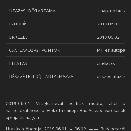
UTAZÁS IDŐTARTAMA
1 nap + a buszos
INDULÁS
2019.06.01.
ÉRKEZÉS
2019.06.02.
CSATLAKOZÁSI PONTOK
M1-es autópálya 
ELLÁTÁS
önellátás
RÉSZVÉTELI DÍJ TARTALMAZZA
buszos utazás k
2019-06-01 Virágkarnevál osztrák módra, ahol a
nárciszokat hosszú évek óta ünnepli Bad Aussee városának
apraja és nagyja.
Utazás időpontja: 2019.06.01. – 06.02. —— Budapestről