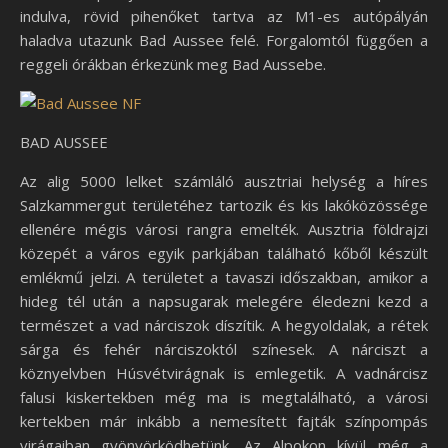
indulva, rövid pihenőket tartva az M1-es autópályán
haladva utazunk Bad Aussee felé. Forgalomtól függően a
reggeli órákban érkezünk meg Bad Aussebe.
BAD AUSSEE
Az alig 5000 lelket számláló ausztriai helység a híres
Salzkammergut területéhez tartozik és kis lakóközössége
ellenére mégis városi rangra emelték. Ausztria földrajzi
közepét a város egyik parkjában található kőből készült
emlékmű jelzi. A területet a tavaszi időszakban, amikor a
hideg tél után a napsugarak melegére éledezni kezd a
természet a vad nárciszok díszítik. A hegyoldalak, a rétek
sárga és fehér nárciszoktól színesek. A nárciszt a
köznyelvben Húsvétvirágnak is emlegetik. A vadnárcisz
falusi kiskertekben még ma is megtalálható, a városi
kertekben már inkább a nemesített fajták színpompás
virágaiban gyönyörködhetünk. Az Alpokon kívül még a