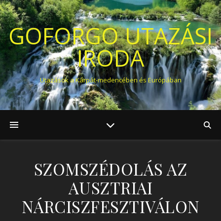
GOFORGO UTAZÁSI
IRODA
Utazások a Kárpát-medencében és Európában
SZOMSZÉDOLÁS AZ
AUSZTRIAI
NÁRCISZFESZTIVÁLON