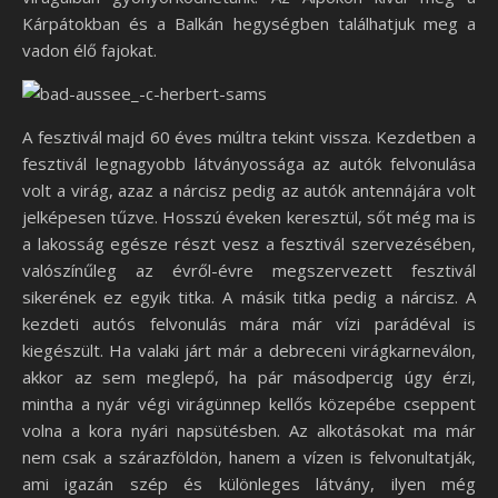
Kárpátokban és a Balkán hegységben találhatjuk meg a
vadon élő fajokat.
A fesztivál majd 60 éves múltra tekint vissza. Kezdetben a
fesztivál legnagyobb látványossága az autók felvonulása
volt a virág, azaz a nárcisz pedig az autók antennájára volt
jelképesen tűzve. Hosszú éveken keresztül, sőt még ma is
a lakosság egésze részt vesz a fesztivál szervezésében,
valószínűleg az évről-évre megszervezett fesztivál
sikerének ez egyik titka. A másik titka pedig a nárcisz. A
kezdeti autós felvonulás mára már vízi parádéval is
kiegészült. Ha valaki járt már a debreceni virágkarneválon,
akkor az sem meglepő, ha pár másodpercig úgy érzi,
mintha a nyár végi virágünnep kellős közepébe cseppent
volna a kora nyári napsütésben. Az alkotásokat ma már
nem csak a szárazföldön, hanem a vízen is felvonultatják,
ami igazán szép és különleges látvány, ilyen még