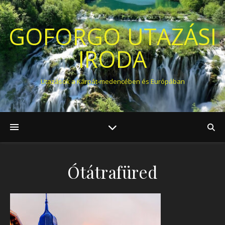
GOFORGO UTAZÁSI
IRODA
Utazások a Kárpát-medencében és Európában
Ótátrafüred