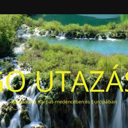
O UTAZÁS
Utazások a Kárpát-medencében és Európában