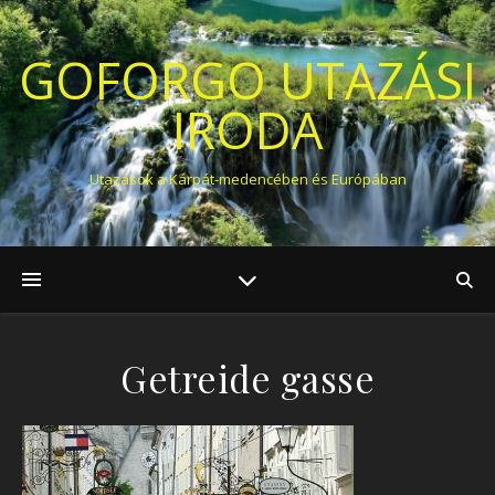
GOFORGO UTAZÁSI
IRODA
Utazások a Kárpát-medencében és Európában
Getreide gasse