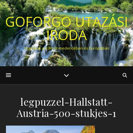
GOFORGO UTAZÁSI
IRODA
Utazások a Kárpát-medencében és Európában
legpuzzel-Hallstatt-
Austria-500-stukjes-1