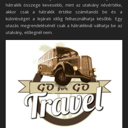
hátralék összege kevesebb, mint az utalvány névértéke,
akkor csak a hátralék értéke számítandó be és a
különbséget a lejárati időig felhasználhatja később. Egy
utazás megrendelésénél csak a hátraléknál válhatja be az
utalvány, előlegnél nem.