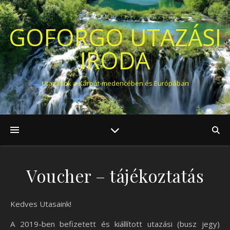
GOFORGO UTAZÁSI
IRODA
Utazások a Kárpát-medencében és Európában
Voucher – tájékoztatás
Kedves Utasaink!
A 2019-ben befizetett és kiállított utazási (busz jegy)