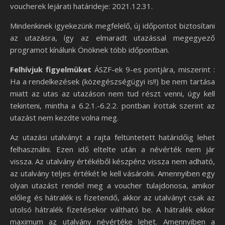
voucherek lejárati határideje: 2021.12.31.
Mindenkinek igyekezünk megfelelő, új időpontot biztosítani
az utazásra, így az elmaradt utazással megegyező
programot kínálunk Önöknek több időpontban.
Felhívjuk figyelmüket
ÁSZF-ek 9-es pontjára, miszerint :
Ha a rendelkezések (közegészségügyi is!!) be nem tartása
miatt az utas az utazáson nem tud részt venni, úgy kell
tekinteni, mintha a 6.2.1.-6.2.2. pontban írottak szerint az
utazást nem kezdte volna meg.
Az utazási utalványt a rajta feltüntetett határidőig lehet
felhasználni. Ezen idő eltelte után a névérték nem jár
vissza. Az utalvány értékéből készpénz vissza nem adható,
az utalvány teljes értékét le kell vásárolni. Amennyiben egy
olyan utazást rendel meg a voucher tulajdonosa, amikor
előleg és hátralék is fizetendő, akkor az utalványt csak az
utolsó hátralék fizetésekor váltható be. A hátralék ekkor
maximum az utalvány névértéke lehet. Amennyiben a