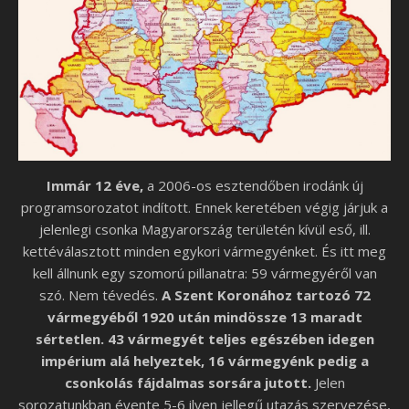
Immár 12 éve,
a 2006-os esztendőben irodánk új
programsorozatot indított. Ennek keretében végig járjuk a
jelenlegi csonka Magyarország területén kívül eső, ill.
kettéválasztott minden egykori vármegyénket. És itt meg
kell állnunk egy szomorú pillanatra: 59 vármegyéről van
szó. Nem tévedés.
A Szent Koronához tartozó 72
vármegyéből 1920 után mindössze 13 maradt
sértetlen. 43 vármegyét teljes egészében idegen
impérium alá helyeztek, 16 vármegyénk pedig a
csonkolás fájdalmas sorsára jutott.
Jelen
sorozatunkban évente 5-6 ilyen jellegű utazás szervezése,