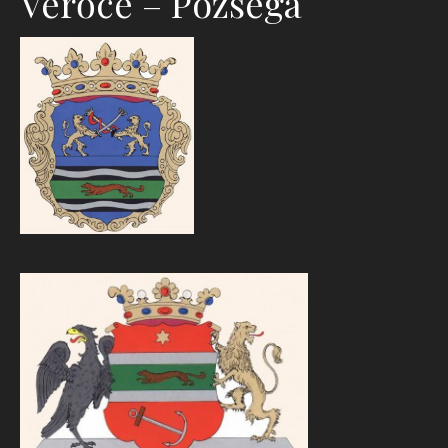
Verőce – Pozsega