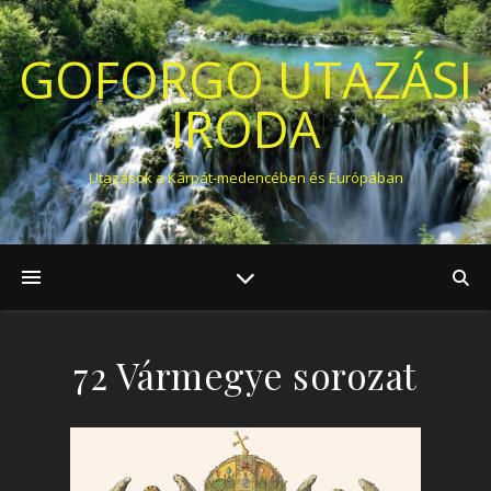
GOFORGO UTAZÁSI
IRODA
Utazások a Kárpát-medencében és Európában
72 Vármegye sorozat