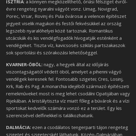
ISZTRIA
: a könnyen megközelíthető, óriási félsziget évről-
évre rengeteg nyaralni vágyót vonz. Umag, Novigrad,
Porec, Vrsar, Rovinj és Pula óvárosai a velencei építészet
jegyeit viselik magukon és festői fekvésükkel az ország
legszebb nyaralóhelyei közé tartoznak. Romantikus
utcácskák és kis vendégfogadók hívogatják esténként a
vendégeket. Tiszta víz, kavicsosés sziklás partszakaszok
sok sportolási és szórakozási lehetőséggel.
KVARNER-ÖBÖL:
nagy, a hegyek által az időjárás
viszontagságaitól védett öböl, amelyet a pihenni vágyó
vendégek keresnek fel. Fontosabb szigetei; Cres, Losinj,
Krk, Rab és Pag. A monarchia idejéből származó építészeti
remekmûveket most is meg lehet csodálni Opatijában vagy
Rijekában. A kristálytiszta víz miatt főleg a búvárok és a vízi
sportokat kedvelők számára vonzó ez a terület. Egy kis
szerencsével delfinekkel is találkozhatunk.
DALMÁCIA:
ezen a csodálatos tengerparti tájon rengeteg
szigetet és szigetecskét láthatunk, Közép-Dalmáciában