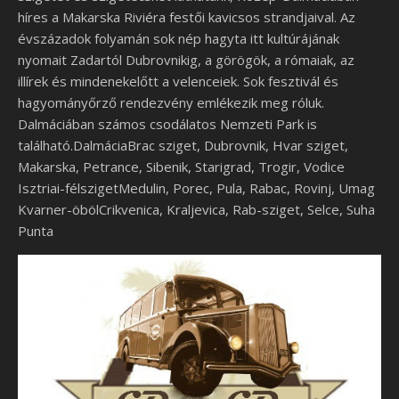
híres a Makarska Riviéra festői kavicsos strandjaival. Az
évszázadok folyamán sok nép hagyta itt kultúrájának
nyomait Zadartól Dubrovnikig, a görögök, a rómaiak, az
illírek és mindenekelőtt a velenceiek. Sok fesztivál és
hagyományőrző rendezvény emlékezik meg róluk.
Dalmáciában számos csodálatos Nemzeti Park is
található.DalmáciaBrac sziget, Dubrovnik, Hvar sziget,
Makarska, Petrance, Sibenik, Starigrad, Trogir, Vodice
Isztriai-félszigetMedulin, Porec, Pula, Rabac, Rovinj, Umag
Kvarner-öbölCrikvenica, Kraljevica, Rab-sziget, Selce, Suha
Punta