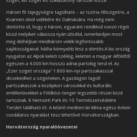
sziget, kis sziget és sziklazátony tartozik hozzá.
Három fõ tájegységre tagolható – az Isztria-félszigetre, a
Kvarneri-öböl vidékére és Dalmáciára. Ha még nem
döntötte el, hogy e három, egyaránt rendkívül vonzó régió
közül melyiket válassza nyári úticélul, ismerkedjen most
meg dióhéjban mindhárom vidék legfontosabb
sajátosságaival. hátha könnyebb lesz a döntés.A kis ország
nyugaton az Alpok keleti széléig, keleten a magyar Alföldtől
egészen a 4.000 km hosszú adriai partokig terül el. Az
„Ezer sziget országa” 1.800 km-nyi partszakasszal
dicsekedhet a szigeteken. A gazdagon tagolt
partszakaszok a középkori városokkal és kulturális
emlékmûvekkel a Földközi-tenger legszebb részei közé
tartoznak. 8 Nemzeti Park és 10 Természetvédelmi
Terület található itt. A kitûnő mediterrán klíma egész évben
csodálatos nyaralást tesz lehetővé Horvátországban.
Horvátország nyaralóövezetei