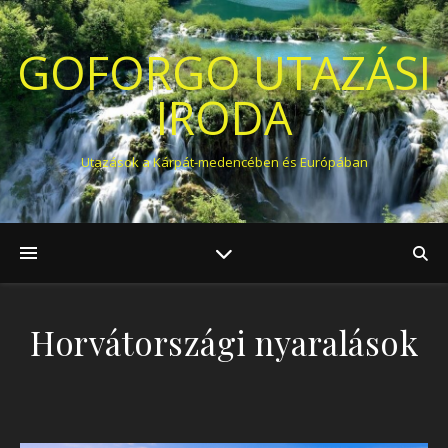
GOFORGO UTAZÁSI
IRODA
Utazások a Kárpát-medencében és Európában
Horvátországi nyaralások