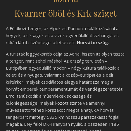
Kvarner öböl és Krk sziget
A Földközi-tenger, az Alpok és Pannónia találkozásánál a
hegyek, a síkságok és a vizek egyedülálló összhangja és
ritkán látott szépsége keletkezett:
Horvátország.
A turisták leggyakoribb célja az Adria, hiszen itt olyan tiszta
a tenger, mint sehol máshol. Az ország területén –
Európában egyedülálló módon – négy kultúra találkozik: a
keleti és a nyugati, valamint a közép-európai és a déli
kultúrkör, melyek csodálatos elegye határozza meg a
horvát emberek temperamentumát és vendégszeretetét.
Errõl tanúskodik a mûemlékek sokasága és
különlegessége, melyek között szinte valamennyi
mûvészettörténeti korszakot megtalálhatjuk.A horvát
tengerpart mintegy 5835 km hosszú partszakaszt foglal
magába. ÉNy felõl DK-i irányban nyúlik, s összesen 1185