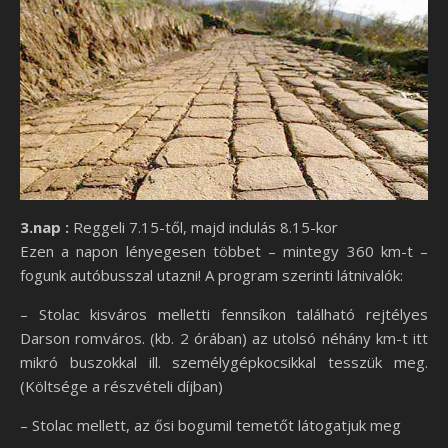
3.nap :
Reggeli 7.15-től, majd indulás 8.15-kor
Ezen a napon lényegesen többet – mintegy 360 km-t –
fogunk autóbusszal utazni! A program szerinti látnivalók:
– Stolac kisváros melletti fennsíkon található rejtélyes
Darson romváros. (kb. 2 órában) az utolsó néhány km-t itt
mikró buszokkal ill. személygépkocsikkal tesszük meg.
(Költsége a részvételi díjban)
– Stolac mellett, az ősi bogumil temetőt látogatjuk meg