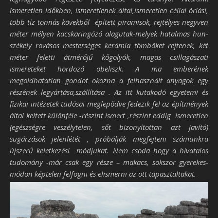
ismeretlen időkben, ismeretlenek által,ismeretlen céllal óriási,
több tíz tonnás kövekből épített piramisok, rejtélyes negyven
méter mélyen kacskaringózó alagutak-melyek hatalmas hun-
székely rovásos mesterséges kerámia tömböket rejtenek, két
méter feletti átmérőjű kőgolyók, magas csillagászati
ismereteket hordozó obeliszk. A ma emberének
megoldhatatlan gondot okozna a felhasznált anyagok egy
részének legyártása,szállítása . Az itt kutakodó egyetemi és
fizikai intézetek tudósai meglepődve fedezik fel az építmények
által keltett különféle -részint ismert ,részint eddig ismeretlen
(egészségre veszélytelen, sőt bizonyítottan azt javító)
sugárzások jelenlétét , próbálják megfejteni számunkra
újszerű keletkezési módjukat. Nem csoda hogy a hivatalos
tudomány -már csak egy része – makacs, sokszor gyerekes-
módon képtelen felfogni és elismerni az ott tapasztaltakat.