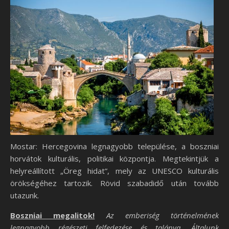
Mostar: Hercegovina legnagyobb települése, a boszniai
horvátok kulturális, politikai központja. Megtekintjük a
helyreállított „Öreg hidat”, mely az UNESCO kulturális
örökségéhez tartozik. Rövid szabadidő után tovább
utazunk.
Boszniai megalitok!
Az emberiség történelmének
legnagyobb régészeti felfedezése és talánya. Általunk