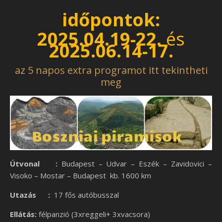
időpontok:
2025.04.19-22.
és
2025.06.14-17.
az 5 napos extra programot itt tekintheti
meg
Útvonal :
Budapest – Udvar – Eszék – Zavidovici –
Visoko – Mostar – Budapest kb. 1600 km
Utazás :
17 fős autóbusszal
Ellátás:
félpanzió (3xreggeli+ 3xvacsora)