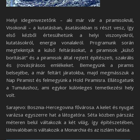
Helyi idegenvezetőnk – aki már vár a piramisoknál,
Visokonál – a kutatásban, ásatásokban is részt vesz, így
első kézből értesülhetünk a helyi viszonyokról,
kutatásokról, energia vonalakról. Programunk során
megtekintjük a külső feltárásokat, a piramisok „külső
borítását” és a piramisok által rejtett építészeti, szakrális
és (rovás)írásos emlékeket. Bemegyünk a piramis
belsejébe, a már feltárt járatokba, majd megmásszuk a
Nap Piramist és felmegyünk a Hold Piramisra. Ellátogatunk
a Tumulushoz, ami egykor különleges temetkezési hely
volt.
Sarajevo: Bosznia-Hercegovina fővárosa. A kelet és nyugat
varázsa egyszerre hat a látogatóra. Séta közben párszáz
méteren belül váltakozik a két világ, így építészetében,
látnivalóiban is váltakozik a Monarchia és az iszlám hatása.