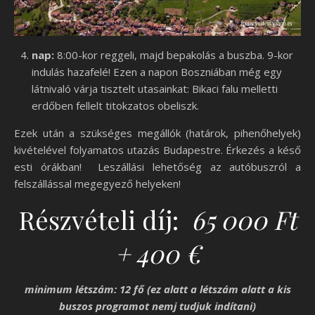
nap:
8:00-kor reggeli, majd bepakolás a buszba. 9-kor
indulás hazafelé! Ezen a napon Boszniában még egy
látnivaló várja tisztelt utasainkat: Bikaci falu melletti
erdőben fellelt titokzatos obeliszk.
Ezek után a szükséges megállók (határok, pihenőhelyek)
kivételével folyamatos utazás Budapestre. Érkezés a késő
esti órákban! Leszállási lehetőség az autóbuszról a
felszállással megegyező helyeken!
Részvételi díj:
65 000 Ft
+ 400 €
minimum létszám: 12 fő (ez alatt a létszám alatt a kis
buszos programot nemj tudjuk indítani)