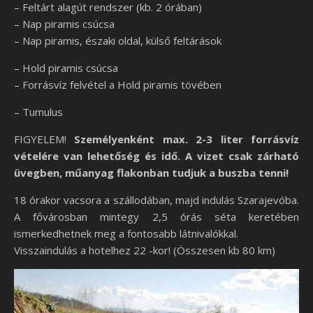
– Feltárt alagút rendszer (kb. 2 órában)
– Nap piramis csúcsa
– Nap piramis, északi oldal, külső feltárások
– Hold piramis csúcsa
– Forrásvíz felvétel a Hold piramis tövében
– Tumulus
FIGYELEM!
Személyenként max. 2-3 liter forrásvíz
vételére van lehetőség és idő.
A vizet csak zárható
üvegben, műanyag flakonban tudjuk a buszba tenni!
18 órakor vacsora a szállodában, majd indulás Szarajevóba.
A fővárosban mintegy 2,5 órás séta keretében
ismerkedhetnek meg a fontosabb látnivalókkal.
Visszaindulás a hotelhez 22 -kor! (Összesen kb 80 km)