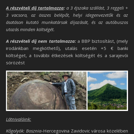
A részvételi díj tartalmazza
:
a 3 éjszaka szállást, 3 reggeli +
3 vacsora, az összes belépőt, helyi idegenvezetők és az
ásatáson kutató munkatársak díjazását, és az autóbuszos
utazás minden költségét.
A részvételi díj nem tartalmazza:
a BBP biztosítást, (mely
irodánkban megköthető), utalás esetén +5 € banki
költséget, a további étkezések költségét és a sarajevói
sörözést
Látnivalóink:
Kőgolyók: Bosznia
-Hercegovina Zavidovic városa közelében