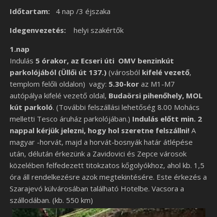
Időtartam:
4 nap /3 éjszaka
Idegenvezetés:
helyi szakértők
1.nap
Indulás
5 órakor, az Ecseri úti OMV benzinkút
parkolójából (Üllői út 137.)
(városból
kifelé vezető
,
templom felőli oldalon) vagy:
5.30-kor
az M1-M7
autópálya kifelé vezető oldal,
Budaörsi pihenőhely, MOL
kút parkoló
. (További felszállási lehetőség 8.00 Mohács
melletti Tesco áruház parkolójában.)
Indulás előtt min. 2
nappal kérjük jelezni, hogy hol szeretne felszállni!
A
magyar -horvát, majd a horvát-bosnyák határ átlépése
után, délután érkezünk a Zavidovici és Zepce városok
közelében felfedezett titokzatos kőgolyókhoz, ahol kb. 1,5
óra áll rendelkezésre azok megtekintésére. Este érkezés a
Szarajevó külvárosában található Hotelbe. Vacsora a
szállodában. (kb. 550 km)