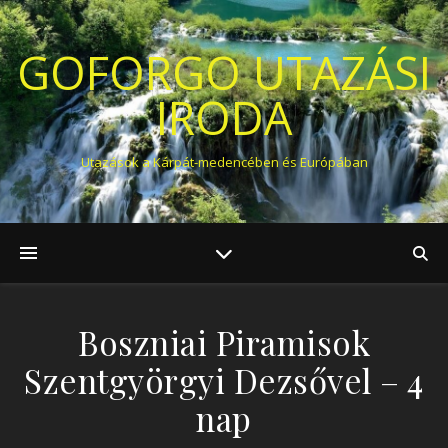
GOFORGO UTAZÁSI
IRODA
Utazások a Kárpát-medencében és Európában
Boszniai Piramisok
Szentgyörgyi Dezsővel – 4
nap